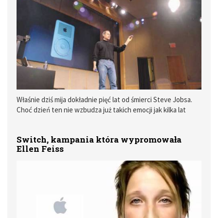
Właśnie dziś mija dokładnie pięć lat od śmierci Steve Jobsa.
Choć dzień ten nie wzbudza już takich emocji jak kilka lat
temu, wielu sympatyków Apple odczuwa swoistą pustkę jaka
powstała po jego śmierci, część tej pustki Apple nie zdołało
Switch, kampania która wypromowała
zapełnić, choć ciągle bardzo się stara. Pozostała część
Ellen Feiss
została celowo zachowana, jakby chciano pokazać, że Jobs
jest ciągle w Cupertino.