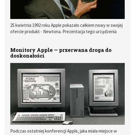
25 kwietnia 1992 roku Apple pokazało całkiem nowy w swojej
ofercie produkt - Newtona. Prezentacja tego urządzenia
odbyła się podczas niezwykle ważnych dla branży
elektronicznej targów CES w Chicago. Choć urządzenie
Monitory Apple — przerwana droga do
wzbudziło ogromne zainteresowanie, na swój rynkowy
doskonałości
debiut musiało poczekać prawie półtora roku. Dlaczego tak
długo? W tym wpisie postaram się uchylić kulisy narodzin
Apple Newtona, jednego z pierwszych, elektronicznych
asystentów rozpoznających odręczne pismo.
Podczas ostatniej konferencji Apple, jaka miała miejsce w