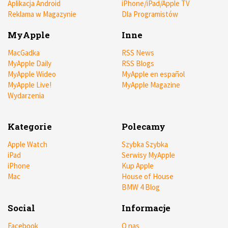
Aplikacja Android
iPhone/iPad/Apple TV
Reklama w Magazynie
Dla Programistów
MyApple
Inne
MacGadka
RSS News
MyApple Daily
RSS Blogs
MyApple Wideo
MyApple en español
MyApple Live!
MyApple Magazine
Wydarzenia
Kategorie
Polecamy
Apple Watch
Szybka Szybka
iPad
Serwisy MyApple
iPhone
Kup Apple
Mac
House of House
BMW 4 Blog
Social
Informacje
Facebook
O nas