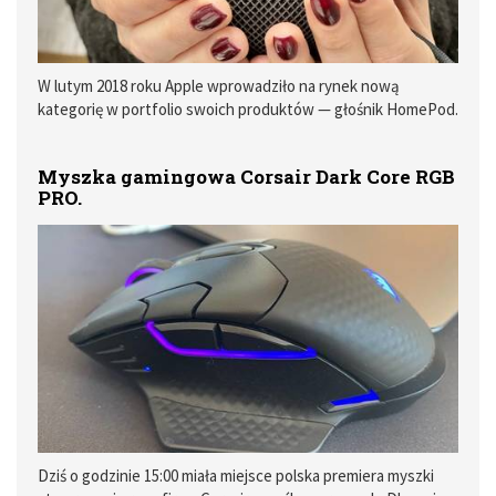
W lutym 2018 roku Apple wprowadziło na rynek nową
kategorię w portfolio swoich produktów — głośnik HomePod.
Ten inteligentny głośnik ze wbudowaną asystentką Siri miał
wywołać pewną rewolucję i stać się swoistym hubem
Myszka gamingowa Corsair Dark Core RGB
spinającym wszystkie inteligentne urządzenia w naszym
PRO.
domu. Miał być nie tylko kolejnym elementem t.z.w.
"ekosystemu Apple", ale miał umożliwić łatwe połączenie
produktów innych firm, ich integrację, a przy okazji nieźle
odtwarzać dźwięk.
Dziś o godzinie 15:00 miała miejsce polska premiera myszki