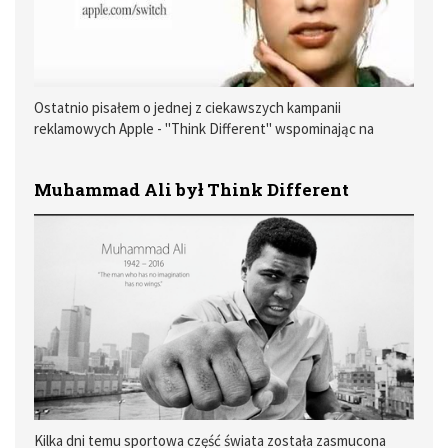
Ostatnio pisałem o jednej z ciekawszych kampanii
reklamowych Apple - "Think Different" wspominając na
końcu, że została ona zakończona w 2002 roku i zastąpiona
przez kolejną kampanię - "Switch".
Muhammad Ali był Think Different
Kilka dni temu sportowa część świata została zasmucona