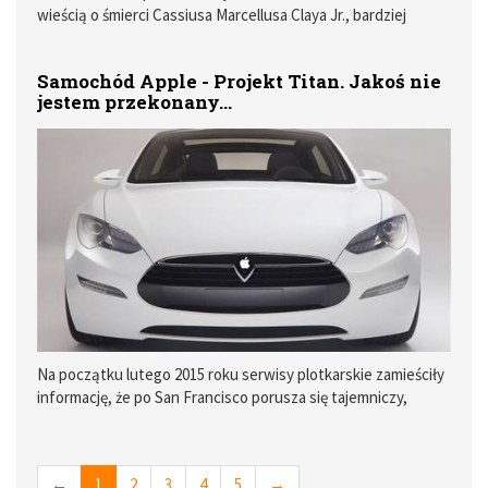
wieścią o śmierci Cassiusa Marcellusa Claya Jr., bardziej
znanego wszystkim jako Muhammad Ali. Pamięć tego
wybitnego sportowca została także upamiętniona przez
Samochód Apple - Projekt Titan. Jakoś nie
Apple, i to od kilku dni właśnie on pojawia się na stronie
jestem przekonany...
głównej apple.com.
Na początku lutego 2015 roku serwisy plotkarskie zamieściły
informację, że po San Francisco porusza się tajemniczy,
czarny Van Apple (mnie się przypomniała historia czarnej
Wołgi z czasów PRL) wyposażony w rozmaite kamery. Jedna
z hipotez na temat tego pojazdu mówiła, że pojazd ten jest
←
1
2
3
4
5
→